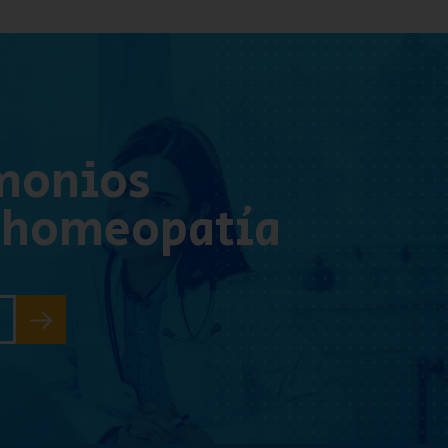
monios
 homeopatía