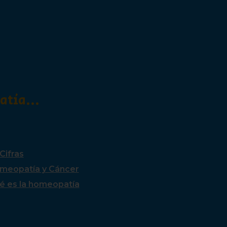
tía...
Cifras
meopatía y Cáncer
é es la homeopatía