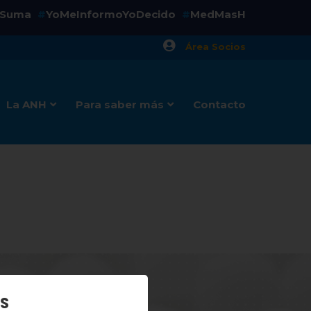
aSuma
YoMeInformoYoDecido
MedMasH
#
#
Área Socios
La ANH
Para saber más
Contacto
os