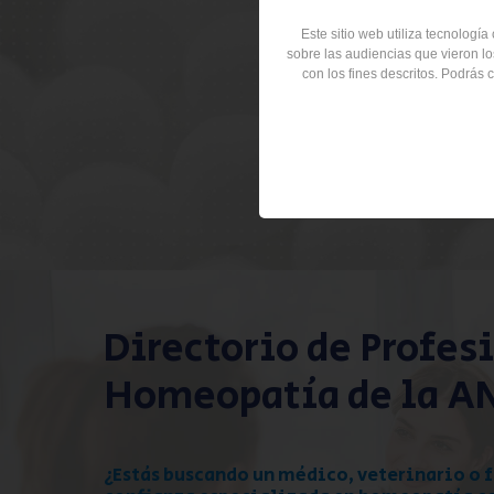
Este sitio web utiliza tecnologí
sobre las audiencias que vieron los
B
con los fines descritos. Podrás
Directorio de Profes
Homeopatía de la A
¿Estás buscando un médico, veterinario o 