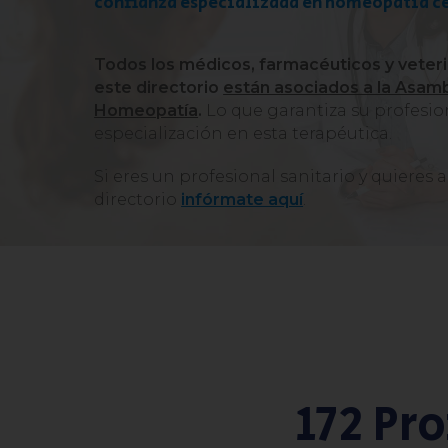
confianza especializada en homeopatía ce
Todos los médicos, farmacéuticos y veteri
este directorio
están asociados a la Asam
Homeopatía
.
Lo que garantiza su profesio
especialización en esta terapéutica.
Si eres un profesional sanitario y quieres
directorio
infórmate aquí
.
172 Pr