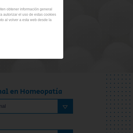
miten obtener información general
ra autorizar el uso de estas cookies
al
to al volver a esta web desde la
nal en Homeopatía