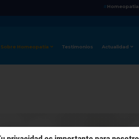
Homeopati
#
Sobre Homeopatía
Testimonios
Actualidad
u privacidad es importante para nosotr