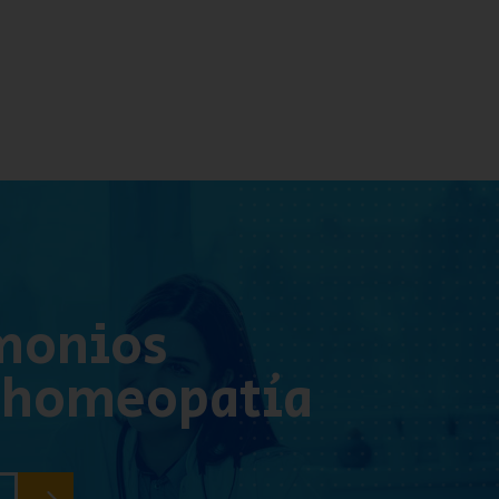
monios
 homeopatía