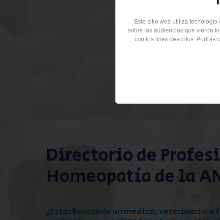
Este sitio web utiliza tecnologí
sobre las audiencias que vieron los
B
con los fines descritos. Podrás
Directorio de Profes
Homeopatía de la A
¿Estás buscando un médico, veterinario o 