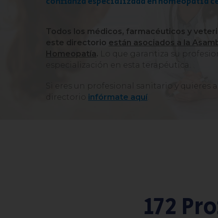
confianza especializada en homeopatía ce
Todos los médicos, farmacéuticos y veteri
este directorio
están asociados a la Asam
Homeopatía
.
Lo que garantiza su profesio
especialización en esta terapéutica.
Si eres un profesional sanitario y quieres
directorio
infórmate aquí
.
172 Pr