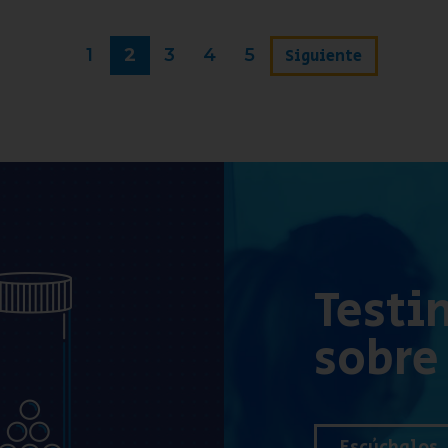
1
2
3
4
5
Siguiente
Testi
sobre