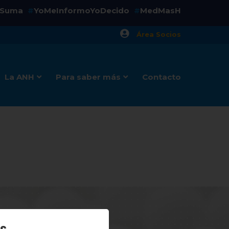
aSuma
YoMeInformoYoDecido
MedMasH
#
#
Área Socios
La ANH
Para saber más
Contacto
os