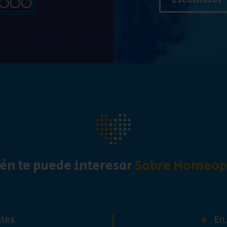
Escúchalos
én te puede interesar
Sobre Homeopa
ntes
En 