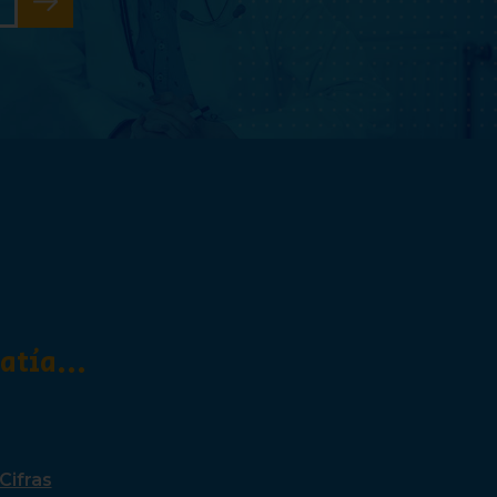
tía...
Cifras