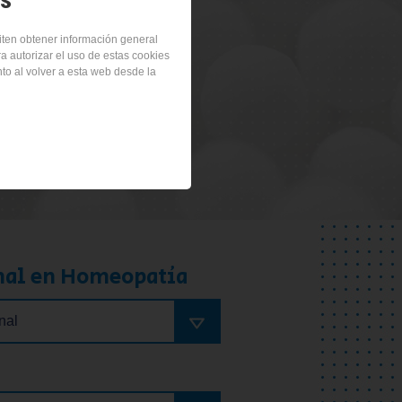
miten obtener información general
ra autorizar el uso de estas cookies
al
to al volver a esta web desde la
nal en Homeopatía