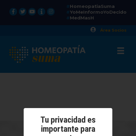
HomeopatiaSuma
#
YoMeInformoYoDecido
#
MedMasH
#
Área Socios
Tu privacidad es
importante para