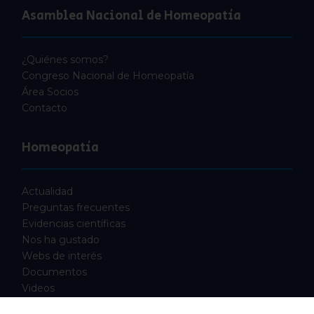
Asamblea Nacional de Homeopatía
¿Quiénes somos?
Congreso Nacional de Homeopatía
Área Socios
Contacto
Homeopatía
Actualidad
Preguntas frecuentes
Evidencias científicas
Nos ha gustado
Webs de interés
Documentos
Videos